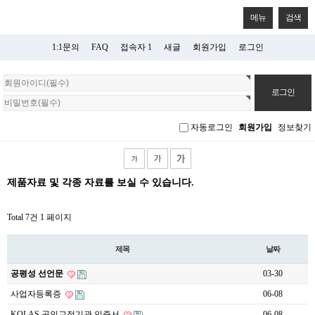
메뉴
검색
1:1문의
FAQ
접속자 1
새글
회원가입
로그인
회
원
로
그
자동로그인
회원가입
정보찾기
인
제품자료 및 각종 자료를 보실 수 있습니다.
Total 7건
1 페이지
제목
날짜
공평성 선언문
03-30
사업자등록증
06-08
KOLAS 공인교정기관 인증서
06-08