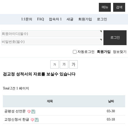
메뉴
검색
1:1문의
FAQ
접속자 1
새글
회원가입
로그인
회
원
로
그
자동로그인
회원가입
정보찾기
인
검교정 성적서의 자료를 보실수 있습니다
Total 2건
1 페이지
제목
날짜
공평성 선언문
03-30
교정신청서 한글
03-18