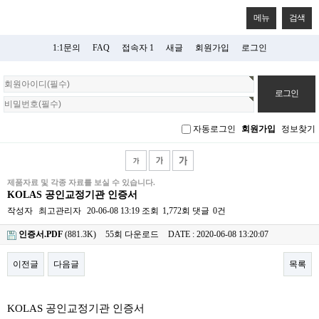
메뉴
검색
1:1문의
FAQ
접속자 1
새글
회원가입
로그인
회
원
로
그
자동로그인
회원가입
정보찾기
인
제품자료 및 각종 자료를 보실 수 있습니다.
KOLAS 공인교정기관 인증서
작성자
최고관리자
20-06-08 13:19
조회
1,772회
댓글
0건
인증서.PDF
(881.3K)
55회 다운로드
DATE : 2020-06-08 13:20:07
이전글
다음글
목록
본문
KOLAS 공인교정기관 인증서