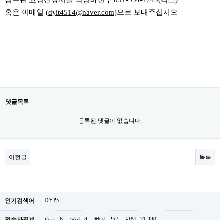
첨부된 교정신청서를 작성하신후 031-594-4749(팩스)
혹은 이메일 (
dyit4514@naver.com
)으로 보내주십시오
댓글목록
등록된 댓글이 없습니다.
이전글
목록
DYPS
인기검색어
6
4
257
31,380
접속자집계
오늘
어제
최대
전체