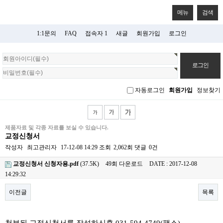
메뉴
검색
1:1문의
FAQ
접속자 1
새글
회원가입
로그인
회
원
로
그
자동로그인
회원가입
정보찾기
인
제품자료 및 각종 자료를 보실 수 있습니다.
교정신청서
작성자
최고관리자
17-12-08 14:29
조회
2,062회
댓글
0건
교정신청서 신청자용.pdf
(37.5K)
49회 다운로드
DATE : 2017-12-08
14:29:32
이전글
목록
본문